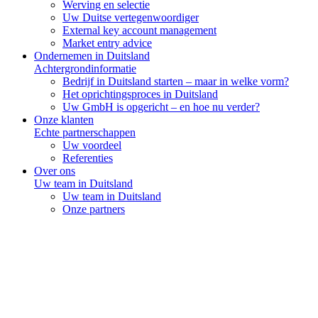
Werving en selectie
Uw Duitse vertegenwoordiger
External key account management
Market entry advice
Ondernemen in Duitsland
Achtergrondinformatie
Bedrijf in Duitsland starten – maar in welke vorm?
Het oprichtingsproces in Duitsland
Uw GmbH is opgericht – en hoe nu verder?
Onze klanten
Echte partnerschappen
Uw voordeel
Referenties
Over ons
Uw team in Duitsland
Uw team in Duitsland
Onze partners