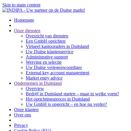
Skip to main content
Homepage
Onze diensten
Overzicht van diensten
Een GmbH oprichten
Virtueel kantooradres in Duitsland
Uw Duitse klantenservice
Administrative support
Werving en selectie
Uw Duitse vertegenwoordiger
External key account management
Market entry advice
Ondernemen in Duitsland
Overview
Bedrijf in Duitsland starten – maar in welke vorm?
Het oprichtingsproces in Duitsland
Uw GmbH is opgericht – en hoe nu verder?
Onze klanten
Over ons
Privacy
Cookie Policy (EU)